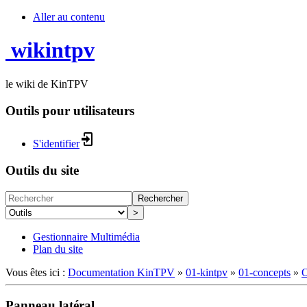
Aller au contenu
wikintpv
le wiki de KinTPV
Outils pour utilisateurs
S'identifier
Outils du site
Rechercher
>
Gestionnaire Multimédia
Plan du site
Vous êtes ici :
Documentation KinTPV
»
01-kintpv
»
01-concepts
»
O
Panneau latéral