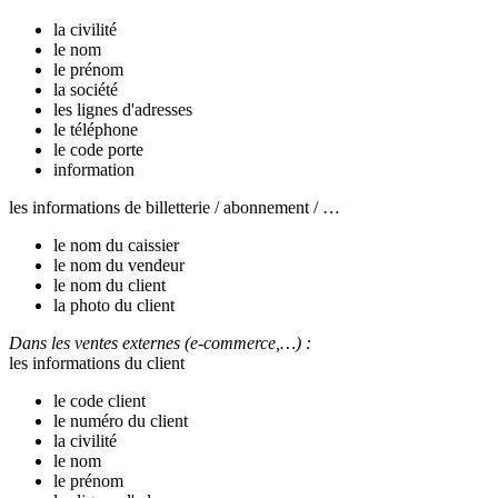
la civilité
le nom
le prénom
la société
les lignes d'adresses
le téléphone
le code porte
information
les informations de billetterie / abonnement / …
le nom du caissier
le nom du vendeur
le nom du client
la photo du client
Dans les ventes externes (e-commerce,…) :
les informations du client
le code client
le numéro du client
la civilité
le nom
le prénom