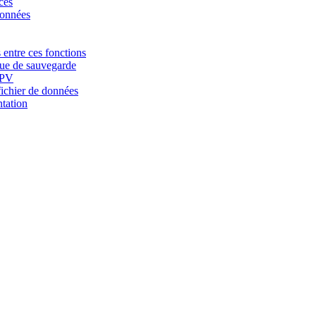
ces
données
 entre ces fonctions
que de sauvegarde
TPV
fichier de données
tation