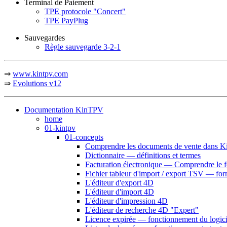
Terminal de Paiement
TPE protocole "Concert"
TPE PayPlug
Sauvegardes
Règle sauvegarde 3-2-1
⇒
www.kintpv.com
⇒
Evolutions v12
Documentation KinTPV
home
01-kintpv
01-concepts
Comprendre les documents de vente dans 
Dictionnaire — définitions et termes
Facturation électronique — Comprendre le 
Fichier tableur d'import / export TSV — fo
L'éditeur d'export 4D
L'éditeur d'import 4D
L'éditeur d'impression 4D
L'éditeur de recherche 4D "Expert"
Licence expirée — fonctionnement du logici