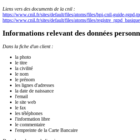
Liens vers des documents de la cnil :
https://www.cnil.fr/sites/default/files/atoms/files/bpi-cnil-guide-rgpd-
https://www.cnil.fr/sites/default/files/atoms/files/registre_rgpd_basiqu
Informations relevant des données personn
Dans la fiche d'un client :
la photo
le titre
la civilité
le nom
le prénom
les lignes d'adresses
la date de naissance
l'email
le site web
le fax
les téléphones
l'information libre
le commentaire
l'empreinte de la Carte Bancaire