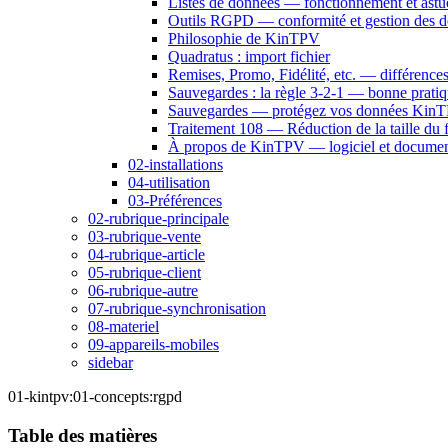
Listes de données — fonctionnement et astu
Outils RGPD — conformité et gestion des 
Philosophie de KinTPV
Quadratus : import fichier
Remises, Promo, Fidélité, etc. — différences
Sauvegardes : la règle 3-2-1 — bonne prati
Sauvegardes — protégez vos données Kin
Traitement 108 — Réduction de la taille du 
À propos de KinTPV — logiciel et documen
02-installations
04-utilisation
03-Préférences
02-rubrique-principale
03-rubrique-vente
04-rubrique-article
05-rubrique-client
06-rubrique-autre
07-rubrique-synchronisation
08-materiel
09-appareils-mobiles
sidebar
01-kintpv:01-concepts:rgpd
Table des matières