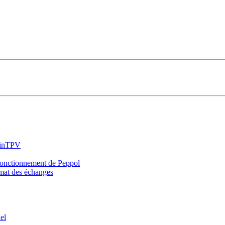
KinTPV
fonctionnement de Peppol
rmat des échanges
el