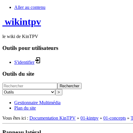
Aller au contenu
wikintpv
le wiki de KinTPV
Outils pour utilisateurs
S'identifier
Outils du site
Rechercher
>
Gestionnaire Multimédia
Plan du site
Vous êtes ici :
Documentation KinTPV
»
01-kintpv
»
01-concepts
»
T
Panneau latéral