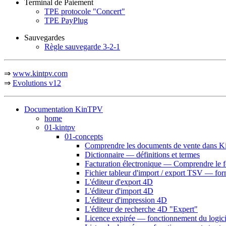
Terminal de Paiement
TPE protocole "Concert"
TPE PayPlug
Sauvegardes
Règle sauvegarde 3-2-1
⇒
www.kintpv.com
⇒
Evolutions v12
Documentation KinTPV
home
01-kintpv
01-concepts
Comprendre les documents de vente dans 
Dictionnaire — définitions et termes
Facturation électronique — Comprendre le 
Fichier tableur d'import / export TSV — fo
L'éditeur d'export 4D
L'éditeur d'import 4D
L'éditeur d'impression 4D
L'éditeur de recherche 4D "Expert"
Licence expirée — fonctionnement du logici