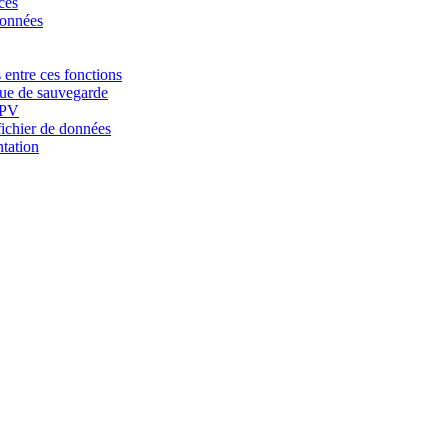
ces
données
 entre ces fonctions
que de sauvegarde
TPV
fichier de données
tation