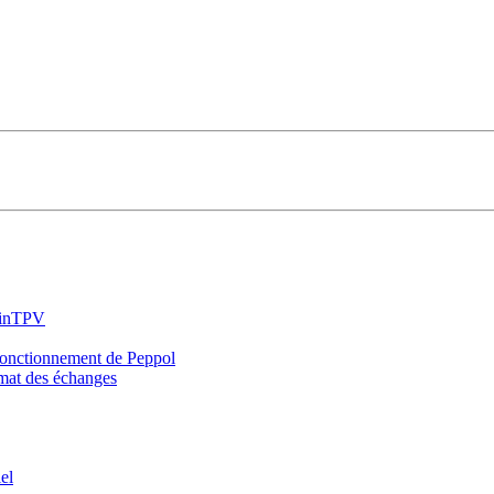
KinTPV
fonctionnement de Peppol
rmat des échanges
el