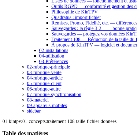
Listes de données — fonctionnement et astu
Outils RGPD — conformité et gestion des 
Philosophie de KinTPV
Quadratus : import fichier
Remises, Promo, Fidélité, etc. — différences
Sauvegardes : la règle 3-2-1 — bonne prati
Sauvegardes — protégez vos données Kin
Traitement 108 — Réduction de la taille du 
À propos de KinTPV — logiciel et documen
02-installations
04-utilisation
03-Préférences
02-rubrique-principale
03-rubrique-vente
04-rubrique-article
05-rubrique-client
06-rubrique-autre
07-rubrique-synchronisation
08-materiel
09-appareils-mobiles
sidebar
01-kintpv:01-concepts:traitement-108-taille-fichier-donnees
Table des matières