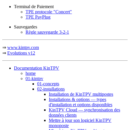
Terminal de Paiement
TPE protocole "Concert"
TPE PayPlug
Sauvegardes
Règle sauvegarde 3-2-1
⇒
www.kintpv.com
⇒
Evolutions v12
Documentation KinTPV
home
01-kintpv
01-concepts
02-installations
Installation de KinTPV multipostes
Installations & options — types
d'installation et options disponibles
KinTPV Cloud — synchronisation des
données clients
Mettre à jour son logiciel KinTPV
monoposte