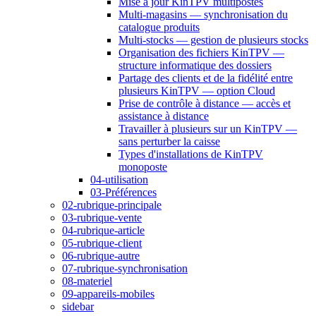
Mise à jour KinTPV multipostes
Multi-magasins — synchronisation du
catalogue produits
Multi-stocks — gestion de plusieurs stocks
Organisation des fichiers KinTPV —
structure informatique des dossiers
Partage des clients et de la fidélité entre
plusieurs KinTPV — option Cloud
Prise de contrôle à distance — accès et
assistance à distance
Travailler à plusieurs sur un KinTPV —
sans perturber la caisse
Types d'installations de KinTPV
monoposte
04-utilisation
03-Préférences
02-rubrique-principale
03-rubrique-vente
04-rubrique-article
05-rubrique-client
06-rubrique-autre
07-rubrique-synchronisation
08-materiel
09-appareils-mobiles
sidebar