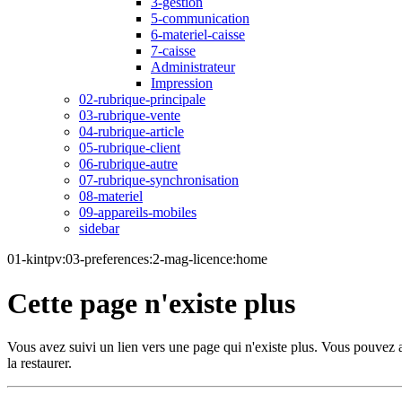
3-gestion
5-communication
6-materiel-caisse
7-caisse
Administrateur
Impression
02-rubrique-principale
03-rubrique-vente
04-rubrique-article
05-rubrique-client
06-rubrique-autre
07-rubrique-synchronisation
08-materiel
09-appareils-mobiles
sidebar
01-kintpv:03-preferences:2-mag-licence:home
Cette page n'existe plus
Vous avez suivi un lien vers une page qui n'existe plus. Vous pouvez af
la restaurer.