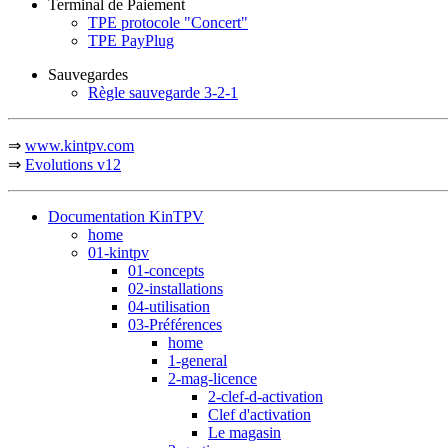
Terminal de Paiement
TPE protocole "Concert"
TPE PayPlug
Sauvegardes
Règle sauvegarde 3-2-1
⇒
www.kintpv.com
⇒
Evolutions v12
Documentation KinTPV
home
01-kintpv
01-concepts
02-installations
04-utilisation
03-Préférences
home
1-general
2-mag-licence
2-clef-d-activation
Clef d'activation
Le magasin