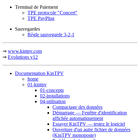
Terminal de Paiement
TPE protocole "Concert"
TPE PayPlug
Sauvegardes
Règle sauvegarde 3-2-1
⇒
www.kintpv.com
⇒
Evolutions v12
Documentation KinTPV
home
01-kintpv
01-concepts
02-installations
04-utilisation
Compactage des données
Démarrage — Fenêtre d'identification
affichée automatiquement
Essayer KinTPV — testez le logiciel
Ouverture d'un autre fichier de données
(KinTPV monoposte)