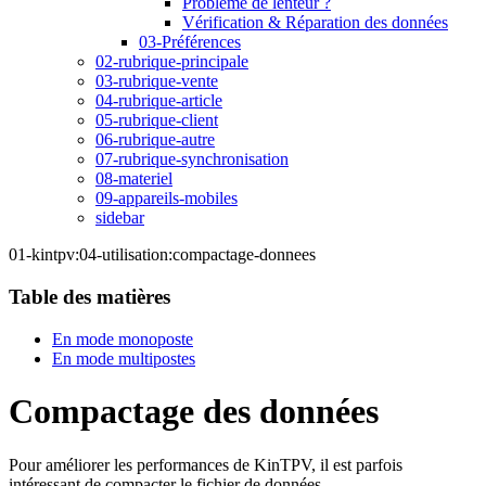
Problème de lenteur ?
Vérification & Réparation des données
03-Préférences
02-rubrique-principale
03-rubrique-vente
04-rubrique-article
05-rubrique-client
06-rubrique-autre
07-rubrique-synchronisation
08-materiel
09-appareils-mobiles
sidebar
01-kintpv:04-utilisation:compactage-donnees
Table des matières
En mode monoposte
En mode multipostes
Compactage des données
Pour améliorer les performances de KinTPV, il est parfois
intéressant de compacter le fichier de données.