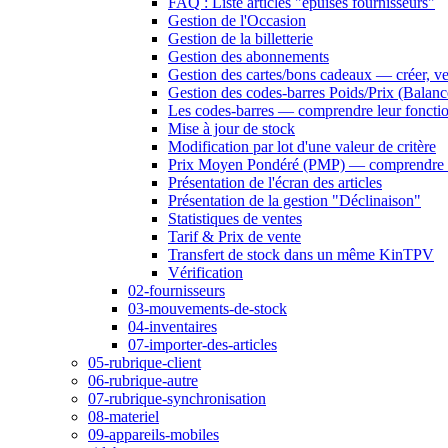
FAQ : Liste articles "épuisés fournisseurs"
Gestion de l'Occasion
Gestion de la billetterie
Gestion des abonnements
Gestion des cartes/bons cadeaux — créer, ven
Gestion des codes-barres Poids/Prix (Balanc
Les codes-barres — comprendre leur fonct
Mise à jour de stock
Modification par lot d'une valeur de critère
Prix Moyen Pondéré (PMP) — comprendre 
Présentation de l'écran des articles
Présentation de la gestion "Déclinaison"
Statistiques de ventes
Tarif & Prix de vente
Transfert de stock dans un même KinTPV
Vérification
02-fournisseurs
03-mouvements-de-stock
04-inventaires
07-importer-des-articles
05-rubrique-client
06-rubrique-autre
07-rubrique-synchronisation
08-materiel
09-appareils-mobiles