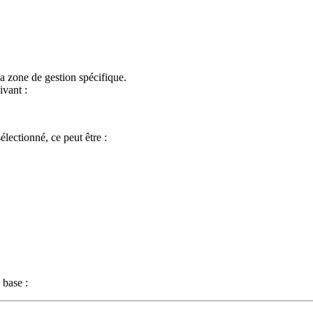
la zone de gestion spécifique.
vant :
lectionné, ce peut être :
e base :