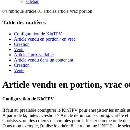
sidebar
04-rubrique-article:01-articles:article-vrac-portion
Table des matières
Configuration de KinTPV
Article vendu en portion / en vrac
Création
Vente
Article à prix variable
Article vendu dans un contenant
Création
Vente
Article vendu en portion, vrac 
Configuration de KinTPV
Il faut au préalable configurer le KinTPV pour enregistrer les unités u
A partir de là, faites : Gestion > Article définition > Config. Critère e
Choisissez un des critères disponibles pour l'affecter comme unité de 
Dans mon exemple, j'utilise le critère 6, le renomme UNITE et le séle