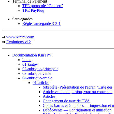
Terminal de Paiement
TPE protocole "Concert"
TPE PayPlug
Sauvegardes
Règle sauvegarde 3-2-1
⇒
www.kintpv.com
⇒
Evolutions v12
Documentation KinTPV
home
01-kintpv
02-rubrique-principale
03-rubrique-vente
04-rubrique-article
01-articles
(obsolète) Présentation de l'écran "Liste des 
Article vendu en portion, vrac ou contenant
Articles
Changement de taux de TVA
Codes-barres et étiquettes — impression et 
Dépôt-vente — Configuration et utilisation