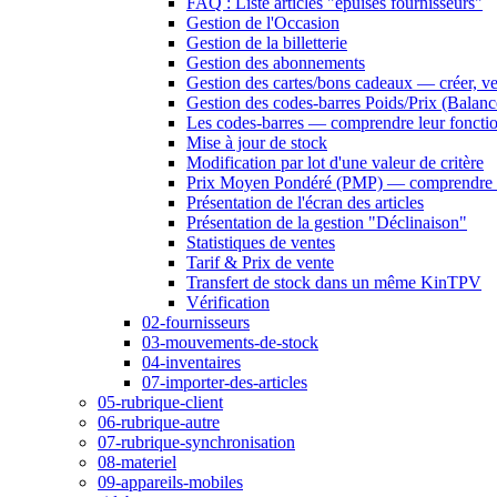
FAQ : Liste articles "épuisés fournisseurs"
Gestion de l'Occasion
Gestion de la billetterie
Gestion des abonnements
Gestion des cartes/bons cadeaux — créer, ven
Gestion des codes-barres Poids/Prix (Balanc
Les codes-barres — comprendre leur fonct
Mise à jour de stock
Modification par lot d'une valeur de critère
Prix Moyen Pondéré (PMP) — comprendre 
Présentation de l'écran des articles
Présentation de la gestion "Déclinaison"
Statistiques de ventes
Tarif & Prix de vente
Transfert de stock dans un même KinTPV
Vérification
02-fournisseurs
03-mouvements-de-stock
04-inventaires
07-importer-des-articles
05-rubrique-client
06-rubrique-autre
07-rubrique-synchronisation
08-materiel
09-appareils-mobiles