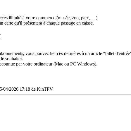
ccès illimité à votre commerce (musée, zoo, parc, …).
n carte qu'il présentera à chaque passage en caisse.
.
.
d'abonnements, vous pouvez lier ces dernières à un article “billet d'entr
 le souhaitez.
 reconnue par votre ordinateur (Mac ou PC Windows).
5/04/2026 17:18
de
KinTPV