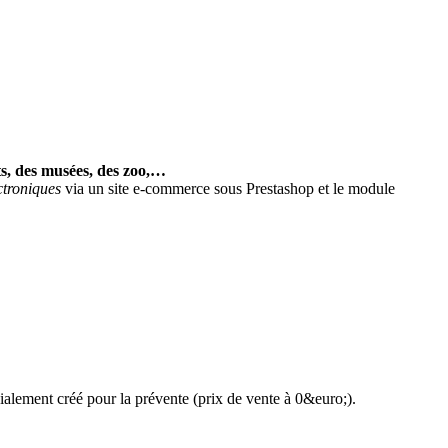
rts, des musées, des zoo,…
ectroniques
via un site e-commerce sous Prestashop et le module
écialement créé pour la prévente (prix de vente à 0&euro;).