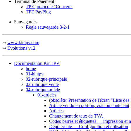
Terminal de Paiement
TPE protocole "Concert"
TPE PayPlug
Sauvegardes
Règle sauvegarde 3-2-1
⇒
www.kintpv.com
⇒
Evolutions v12
Documentation KinTPV
home
01-kintpv
02-rubrique-principale
03-rubrique-vente
04-rubrique-article
01-articles
(obsolète) Présentation de l'écran "Liste des 
Article vendu en portion, vrac ou contenant
Articles
Changement de taux de TVA
Codes-barres et étiquettes — impression et 
Dépôt-vente — Configuration et utilisation