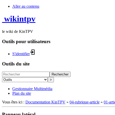
Aller au contenu
wikintpv
le wiki de KinTPV
Outils pour utilisateurs
S'identifier
Outils du site
Rechercher
>
Gestionnaire Multimédia
Plan du site
Vous êtes ici :
Documentation KinTPV
»
04-rubrique-article
»
01-arti
Panneau latéral