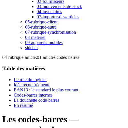
02-fournisseurs
03-mouvements-de-stock
04-inventaires
07-importer-des-articles
05-rubrique-client
06-rubrique-autre
07-rubrique-synchronisation
08-materiel
09-appareils-mobiles
sidebar
04-rubrique-article:01-articles:codes-barres
Table des matières
Le rôle du logiciel
Idée reçue fréquente
EAN13 : le standard le plus courant
Codes-barres internes
La douchette code-barres
En résumé
Les codes-barres —