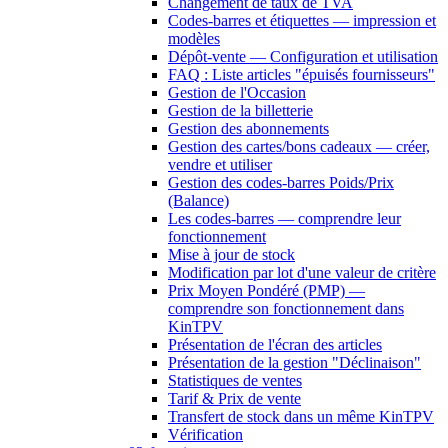
Changement de taux de TVA
Codes-barres et étiquettes — impression et
modèles
Dépôt-vente — Configuration et utilisation
FAQ : Liste articles "épuisés fournisseurs"
Gestion de l'Occasion
Gestion de la billetterie
Gestion des abonnements
Gestion des cartes/bons cadeaux — créer,
vendre et utiliser
Gestion des codes-barres Poids/Prix
(Balance)
Les codes-barres — comprendre leur
fonctionnement
Mise à jour de stock
Modification par lot d'une valeur de critère
Prix Moyen Pondéré (PMP) —
comprendre son fonctionnement dans
KinTPV
Présentation de l'écran des articles
Présentation de la gestion "Déclinaison"
Statistiques de ventes
Tarif & Prix de vente
Transfert de stock dans un même KinTPV
Vérification