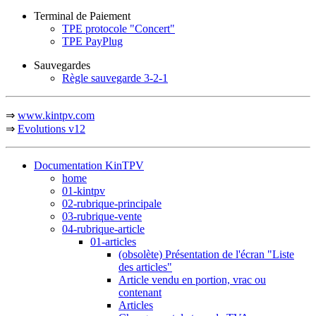
Terminal de Paiement
TPE protocole "Concert"
TPE PayPlug
Sauvegardes
Règle sauvegarde 3-2-1
⇒
www.kintpv.com
⇒
Evolutions v12
Documentation KinTPV
home
01-kintpv
02-rubrique-principale
03-rubrique-vente
04-rubrique-article
01-articles
(obsolète) Présentation de l'écran "Liste
des articles"
Article vendu en portion, vrac ou
contenant
Articles