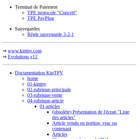
Terminal de Paiement
TPE protocole "Concert"
TPE PayPlug
Sauvegardes
Règle sauvegarde 3-2-1
⇒
www.kintpv.com
⇒
Evolutions v12
Documentation KinTPV
home
01-kintpv
02-rubrique-principale
03-rubrique-vente
04-rubrique-article
01-articles
(obsolète) Présentation de l'écran "Liste
des articles"
Article vendu en portion, vrac ou
contenant
Articles