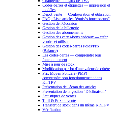
Changement de taux de TVA
Codes-barres et étiquettes — impression et
modèles
Dépôt-vente — Configuration et utilisation
FAQ : Liste articles "épuisés fournisseurs"
Gestion de l'Occasion
Gestion de la billetterie
Gestion des abonnements
Gestion des cartes/bons cadeaux — créer,
vendre et utiliser
Gestion des codes-barres Poids/Prix
(Balance)
Les codes-barres — comprendre leur
fonctionnement
Mise à jour de stock
Modification par lot d'une valeur de critère
Prix Moyen Pondéré (PMP) —
comprendre son fonctionnement dans
KinTPV
Présentation de l'écran des articles
Présentation de la gestion "Déclinaison"
Statistiques de ventes
Tarif & Prix de vente
Transfert de stock dans un même KinTPV
Vérification