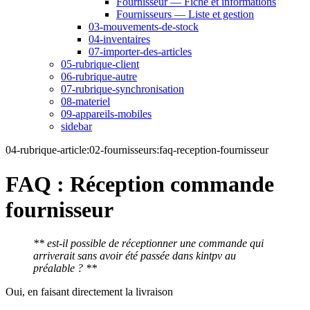
Fournisseur — Fiche et informations
Fournisseurs — Liste et gestion
03-mouvements-de-stock
04-inventaires
07-importer-des-articles
05-rubrique-client
06-rubrique-autre
07-rubrique-synchronisation
08-materiel
09-appareils-mobiles
sidebar
04-rubrique-article:02-fournisseurs:faq-reception-fournisseur
FAQ : Réception commande
fournisseur
** est-il possible de réceptionner une commande qui
arriverait sans avoir été passée dans kintpv au
préalable ? **
Oui, en faisant directement la livraison