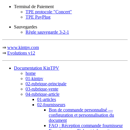
Terminal de Paiement
TPE protocole "Concert"
TPE PayPlug
Sauvegardes
Règle sauvegarde 3-2-1
⇒
www.kintpv.com
⇒
Evolutions v12
Documentation KinTPV
home
01-kintpv
02-rubrique-principale
03-rubrique-vente
04-rubrique-article
01-articles
02-fournisseurs
Bon de commande personnalisé —
configuration et personnalisation du
document
FAQ : Réception commande fournisseur