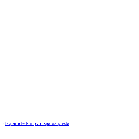
»
faq-article-kintpv-disparus-presta