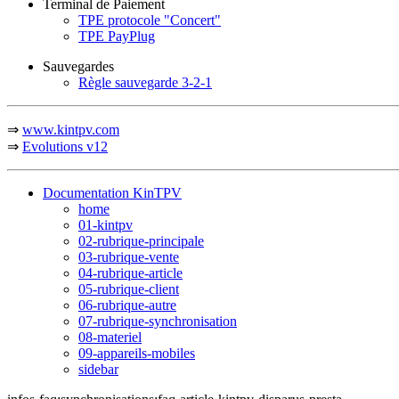
Terminal de Paiement
TPE protocole "Concert"
TPE PayPlug
Sauvegardes
Règle sauvegarde 3-2-1
⇒
www.kintpv.com
⇒
Evolutions v12
Documentation KinTPV
home
01-kintpv
02-rubrique-principale
03-rubrique-vente
04-rubrique-article
05-rubrique-client
06-rubrique-autre
07-rubrique-synchronisation
08-materiel
09-appareils-mobiles
sidebar