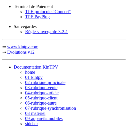
Terminal de Paiement
TPE protocole "Concert"
TPE PayPlug
Sauvegardes
Règle sauvegarde 3-2-1
⇒
www.kintpv.com
⇒
Evolutions v12
Documentation KinTPV
home
01-kintpv
02-rubrique-principale
03-rubrique-vente
04-rubrique-article
05-rubrique-client
06-rubrique-autre
07-rubrique-synchronisation
08-materiel
09-appareils-mobiles
sidebar