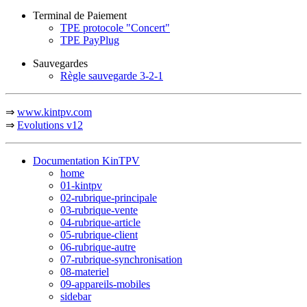
Terminal de Paiement
TPE protocole "Concert"
TPE PayPlug
Sauvegardes
Règle sauvegarde 3-2-1
⇒
www.kintpv.com
⇒
Evolutions v12
Documentation KinTPV
home
01-kintpv
02-rubrique-principale
03-rubrique-vente
04-rubrique-article
05-rubrique-client
06-rubrique-autre
07-rubrique-synchronisation
08-materiel
09-appareils-mobiles
sidebar