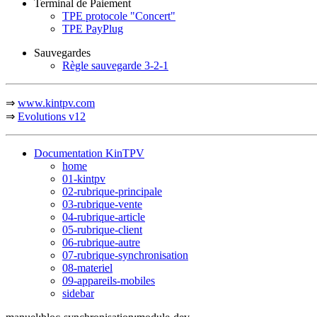
Terminal de Paiement
TPE protocole "Concert"
TPE PayPlug
Sauvegardes
Règle sauvegarde 3-2-1
⇒
www.kintpv.com
⇒
Evolutions v12
Documentation KinTPV
home
01-kintpv
02-rubrique-principale
03-rubrique-vente
04-rubrique-article
05-rubrique-client
06-rubrique-autre
07-rubrique-synchronisation
08-materiel
09-appareils-mobiles
sidebar